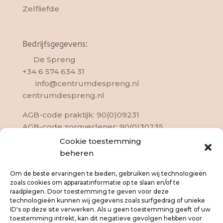
Zelfliefde
Bedrijfsgegevens:
De Spreng
+34 6 574 634 31
info@centrumdespreng.nl
centrumdespreng.nl
AGB-code praktijk: 90(0)09231
AGB-code zorgverlener: 90(0)30235
EAGT-nr: J09-133
Cookie toestemming
KVK :20155935
beheren
Om de beste ervaringen te bieden, gebruiken wij technologieën
zoals cookies om apparaatinformatie op te slaan en/of te
raadplegen. Door toestemming te geven voor deze
technologieën kunnen wij gegevens zoals surfgedrag of unieke
ID's op deze site verwerken. Als u geen toestemming geeft of uw
toestemming intrekt, kan dit negatieve gevolgen hebben voor