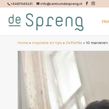
+34657463431
info@centrumdespreng.nl
Ho
Home
»
Inspiratie en tips
»
Zelfliefde
»
10 manieren o