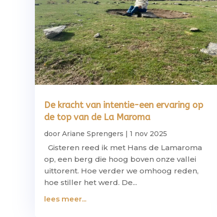
De kracht van intentie-een ervaring op
de top van de La Maroma
door
Ariane Sprengers
|
1 nov 2025
Gisteren reed ik met Hans de Lamaroma
op, een berg die hoog boven onze vallei
uittorent. Hoe verder we omhoog reden,
hoe stiller het werd. De...
lees meer...