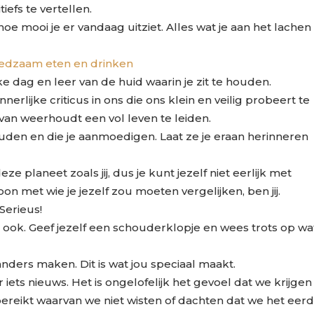
iefs te vertellen.
oe mooi je er vandaag uitziet. Alles wat je aan het lachen
edzaam eten en drinken
e dag en leer van de huid waarin je zit te houden.
innerlijke criticus in ons die ons klein en veilig probeert te
 van weerhoudt een vol leven te leiden.
uden en die je aanmoedigen. Laat ze je eraan herinneren
e planeet zoals jij, dus je kunt jezelf niet eerlijk met
n met wie je jezelf zou moeten vergelijken, ben jij.
 Serieus!
in ook. Geef jezelf een schouderklopje en wees trots op wa
ders maken. Dit is wat jou speciaal maakt.
iets nieuws. Het is ongelofelijk het gevoel dat we krijgen
bereikt waarvan we niet wisten of dachten dat we het eer