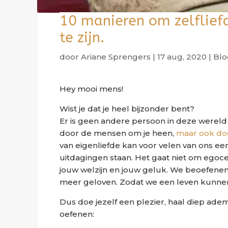
10 manieren om zelflief
te zijn.
door
Ariane Sprengers
|
17 aug, 2020
|
Blo
Hey mooi mens!
Wist je dat je heel bijzonder bent?
Er is geen andere persoon in deze wereld z
door de mensen om je heen,
maar ook door
van eigenliefde kan voor velen van ons een 
uitdagingen staan. Het gaat niet om egocen
jouw welzijn en jouw geluk. We beoefenen
meer geloven. Zodat we een leven kunnen l
Dus doe jezelf een plezier, haal diep adem
oefenen: