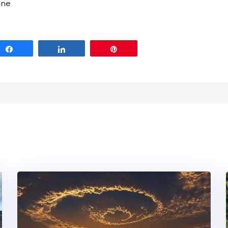
ane
Share
Share
Pin