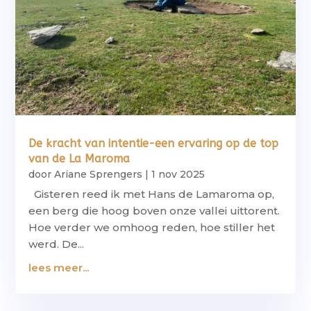
De kracht van intentie-een ervaring op de top
van de La Maroma
door
Ariane Sprengers
|
1 nov 2025
Gisteren reed ik met Hans de Lamaroma op,
een berg die hoog boven onze vallei uittorent.
Hoe verder we omhoog reden, hoe stiller het
werd. De...
lees meer...