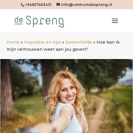
+34657463431
info@centrumdespreng.nl
Home
»
Inspiratie en tips
»
Samenliefde
»
Hoe kan ik
mijn vertrouwen weer aan jou geven?