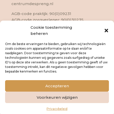
centrumdespreng.nl
AGB-code praktijk: 90(0)09231
AGB-code zorgverlener: 90(0)30235
EAGT-nr: J09-133
Cookie toestemming
KVK :20155935
beheren
Om de beste ervaringen te bieden, gebruiken wij technologieën
zoals cookies om apparaatinformatie op te slaan en/of te
raadplegen. Door toestemming te geven voor deze
technologieën kunnen wij gegevens zoals surfgedrag of unieke
ID's op deze site verwerken. Als u geen toestemming geeft of uw
toestemming intrekt, kan dit negatieve gevolgen hebben voor
bepaalde kenmerken en functies.
Algemene voorwaarden
Disclaimer
Privacybeleid
Cookies
Accepteren
Voorkeuren wijzigen
© 2026 Deze website draait op het
websitesysteem
Bloom
Privacybeleid