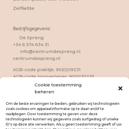
Zelfliefde
Bedrijfsgegevens:
De Spreng
+34 6 574 634 31
info@centrumdespreng.nl
centrumdespreng.nl
AGB-code praktijk: 90(0)09231
AGB-code zorgverlener: 90(0)30235
EAGT-nr: J09-133
Cookie toestemming
KVK :20155935
beheren
Om de beste ervaringen te bieden, gebruiken wij technologieën
zoals cookies om apparaatinformatie op te slaan en/of te
raadplegen. Door toestemming te geven voor deze
technologieën kunnen wij gegevens zoals surfgedrag of unieke
ID's op deze site verwerken. Als u geen toestemming geeft of uw